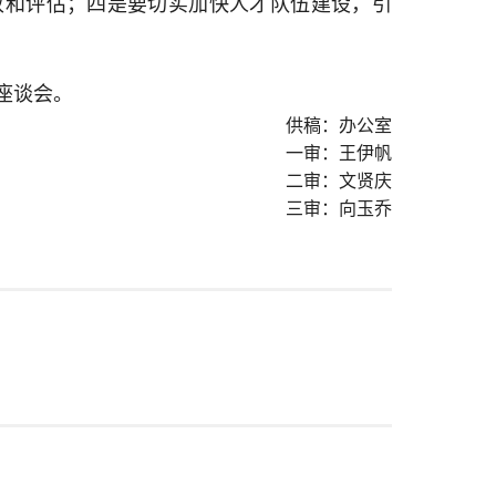
收和评估；四是要切实加快人才队伍建设，引
座谈会。
供稿：办公室
一审：王伊帆
二审：文贤庆
三审：向玉乔