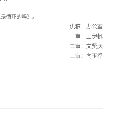
论是循环的吗》。
供稿：办公室
一审：王伊帆
二审：文贤庆
三审：向玉乔